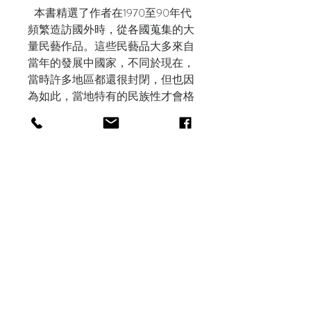
本書精選了作者在1970至90年代
頻繁造訪國外時，從各國蒐集的大
量民藝作品。這些民藝品大多來自
當年的發展中國家，不同於現在，
當時許多地區都還很封閉，但也因
為如此，當地特有的民族性才會格
外強烈，讓許多幾百年來不曾改變
的傳統民藝得以流傳。如今雖然時
過境遷，世界各地依然有許多地區
在持續生產令人著迷的民藝作品！
作者投注了大量心血蒐集書中的
品項，過程中也遇到許多令人津津
樂道的故事。本書就是將作者所收
藏的民藝品，與在當地所體驗的故
事，一同分享給大家。透過這本
書，每一個收藏的作品都變成了一
個可愛的故事，我們也因此認識這