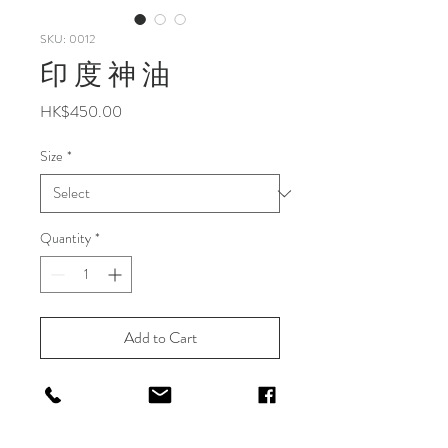
SKU: 0012
印 度 神 油
Price
HK$450.00
Size
*
Quantity
*
Add to Cart
Buy Now