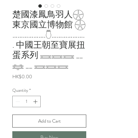
楚國漆鳳鳥羽人𓇽
東京國立博物館 𓇽
……………….𓇝……………….
. 中國王朝至寶展扭
蛋系列 𓈘𓈘𓈘 __
𓈐 __ 𓈘𓈘𓈘
Price
HK$0.00
Quantity
*
Add to Cart
Buy Now