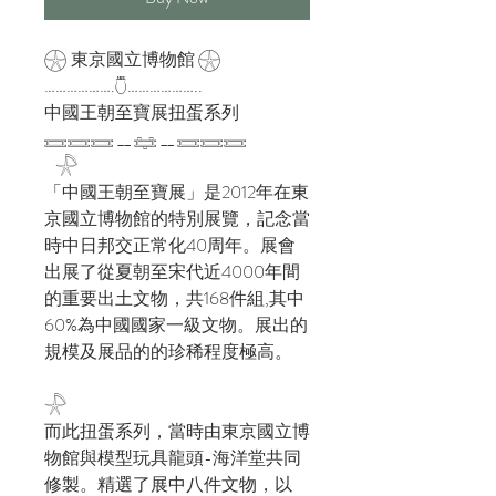
𓇽 東京國立博物館 𓇽
……………….𓇝………………..
中國王朝至寶展扭蛋系列
𓈘𓈘𓈘 __ 𓈐 __ 𓈘𓈘𓈘
𓇻
「中國王朝至寶展」是2012年在東
京國立博物館的特別展覽，記念當
時中日邦交正常化40周年。展會
出展了從夏朝至宋代近4000年間
的重要出土文物，共168件組,其中
60%為中國國家一級文物。展出的
規模及展品的的珍稀程度極高。
𓇻
而此扭蛋系列，當時由東京國立博
物館與模型玩具龍頭-海洋堂共同
修製。精選了展中八件文物，以