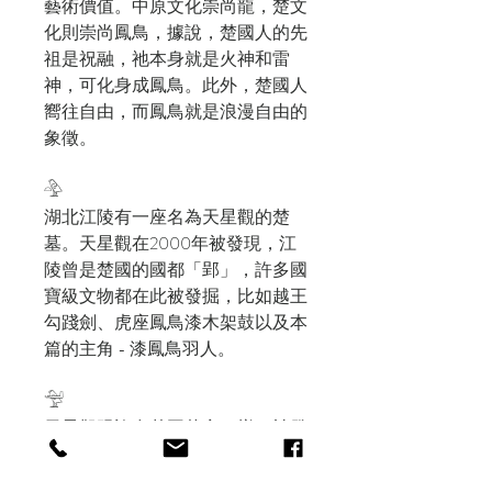
藝術價值。中原文化崇尚龍，楚文
化則崇尚鳳鳥，據說，楚國人的先
祖是祝融，祂本身就是火神和雷
神，可化身成鳳鳥。此外，楚國人
嚮往自由，而鳳鳥就是浪漫自由的
象徵。
𓅲
湖北江陵有一座名為天星觀的楚
墓。天星觀在2000年被發現，江
陵曾是楚國的國都「郢」，許多國
寶級文物都在此被發掘，比如越王
勾踐劍、虎座鳳鳥漆木架鼓以及本
篇的主角 - 漆鳳鳥羽人。
𓅴
天星觀跟許多楚國墓穴一樣，被發
現時被水淹沒。起初考古學家以為
是日久失修進水所至，後來卻發現