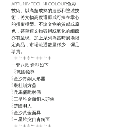
ARTUNIV TECHNI COLOUR色彩
技術。以高超成熟的造形和塗裝技
術，將文物高度還原成可捧在掌心
的扭蛋模型。不論文物的質感或原
色，甚至連文物破損或氧化的細節
亦有呈現。加上系列為當時展場限
定商品，市場流通數量稀少，彌足
珍貴。
𓇬 ‘’’’ 𓇬𓇬 ‘’’’ 𓇬𓇬 ‘’’’ 𓇬
一套八款 造型如下
𓇡戰國犧尊
𓇡金沙青銅人形器
𓇡殷杜嶺方鼎
𓇡兵馬俑跪射俑
𓇡三星堆金面銅人頭像
𓇡楚國羽人
𓇡金沙黃金面具
𓇡三星堆突目青銅面
𓇬 ‘’’’ 𓇬𓇬 ‘’’’ 𓇬𓇬 ‘’’’ 𓇬