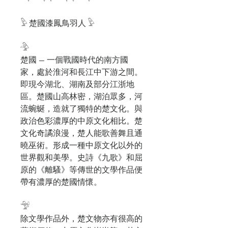
𓅱 楚國漆鳳鳥羽人 𓅱
𓅲
楚國 — 一個戰國時代的南方國
家，處於淮河和長江中下游之間。
即現今湖北、湖南及部分江浙地
區。楚國山高林密，湖泊眾多，河
流蜿蜒，造就了獨特的楚文化。與
政治色彩濃厚的中原文化相比。楚
文化奇譎浪漫，楚人能歌善舞且通
曉巫術。形成一種中原文化以外的
世界觀和美學。史詩《九歌》和屈
原的《離騷》等傳世的文學作品便
帶有濃厚的楚國情懷。
𓅴
除文學作品外，楚文物亦有很高的