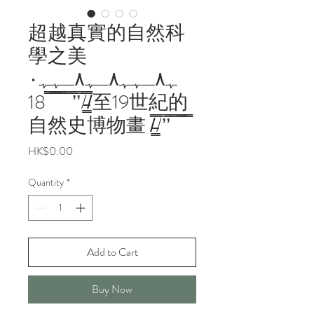
超越真實的自然科
學之美
ﮩ٨ـﮩﮩ٨ـﮩ٨ـﮩﮩ٠
/̵͇̿̿/’̿’̿ ̿ ̿̿ ̿̿ ̿̿ 18至19世紀的
自然史博物畫 /̵͇̿̿/’̿’̿ ̿ ̿̿ ̿̿
Price
HK$0.00
Quantity
*
Add to Cart
Buy Now