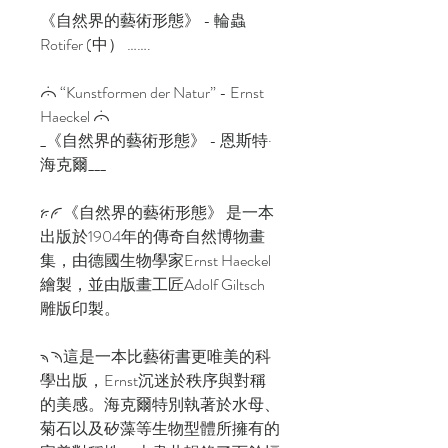
《自然界的藝術形態》 - 輪蟲
Rotifer (中） …….
𛰤 “Kunstformen der Natur” - Ernst
Haeckel 𛰤
_《自然界的藝術形態》 - 恩斯特·
海克爾___
𛰹𛰺《自然界的藝術形態》 是一本
出版於1904年的傳奇自然博物畫
集，由德國生物學家Ernst Haeckel
繪製，並由版畫工匠Adolf Giltsch
雕版印製。
𛰽𛰾這是一本比藝術書更唯美的科
學出版，Ernst沉迷於秩序與對稱
的美感。海克爾特別執著於水母、
菊石以及矽藻等生物型體所擁有的