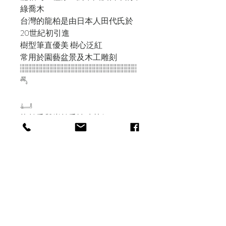
綠喬木
台灣的龍柏是由日本人田代氏於
20世紀初引進
樹型筆直優美 樹心泛紅
常用於園藝盆景及木工雕刻
𓐂𓐂𓐂𓐂𓐂𓐂𓐂𓐂𓐂𓐂𓐂𓐂𓐂𓐂𓐂𓐂𓐂𓐂𓐂𓐂𓐂𓐂𓐂𓐂𓐂𓐂𓐂𓐂𓐂𓐂𓐂𓐂𓐂
𓄪
𓂞
龍柏香與崖柏香性味甚似
崖柏清幽帶甜 龍柏則較提神醒鼻
𓇻
濃而不膩 沉實溫厚 清爽舒鼻𓂨
𓇚適合靜修打座或作為書桌香使用
𓎣
𓐂𓐂𓐂𓐂𓐂𓐂𓐂𓐂𓐂𓐂𓐂𓐂𓐂𓐂𓐂𓐂𓐂𓐂𓐂𓐂𓐂𓐂𓐂𓐂𓐂𓐂𓐂𓐂𓐂𓎣