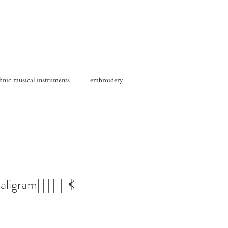
hnic musical instruments
embroidery
m||||||||||| 𖢉