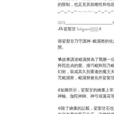
的限制，也足見其前瞻性和包
‿︵‿︵‿︵𓂃𓂃𓂃: .‿︵‿︵‿︵𓂃
003______________________________
𖢘娑梨甘 Saligram||||||||||| 𖢉
𖡹娑梨甘乃守護神-毗濕努的
態。
𖣘故事講述毗濕努為了戰勝一
羚陀忠貞的愛。撞巧毗羚陀乃
幻術，裝成其久別重逢的魔王
咒毗濕努，毗濕努被化作娑梨
𖣮如圖所示，娑梨甘的繪畫上
神輪、伽陀神錘、神弓或蓮花
𖣲除了繪畫的記載，娑梨甘石