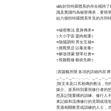
o̴̶̷᷄由於怛特羅體系的存在
識及實踐均為秘密傳承，要簡
結六個怛特羅體系常見的共同
𖦹秘密教法 度身傳承𖦹
ඉ大小宇宙 靈肉相運ඉ
𖦹陰陽調和 男女互補𖦹
ඉ挑戰禁忌 以毒攻毒ඉ
𖦹解放啓蒙 變革社會𖦹
ඉ視聽觀修 藝術先鋒ඉ
(因篇幅所限 各項的詳細內容 將於各篇文
‿︵‿︵‿︵𓂃𓂃𓂃: .‿︵‿︵‿︵𓂃
∫除文本及口耳相傳的教法，怛
媒介。派系特別重視修行者的
想及記憶重構的訓練。修行人
來記錄和流傳修行的見聞或境
受過相關教育或訓練的人士，