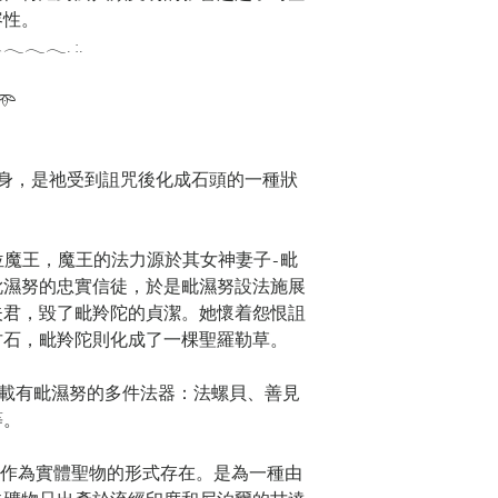
容性。
𓂃𓂃. :.
_𖥸
化身，是祂受到詛咒後化成石頭的一種狀
位魔王，魔王的法力源於其女神妻子-毗
毗濕努的忠實信徒，於是毗濕努設法施展
夫君，毀了毗羚陀的貞潔。她懷着怨恨詛
甘石，毗羚陀則化成了一棵聖羅勒草。
常載有毗濕努的多件法器：法螺貝、善見
等。
也作為實體聖物的形式存在。是為一種由