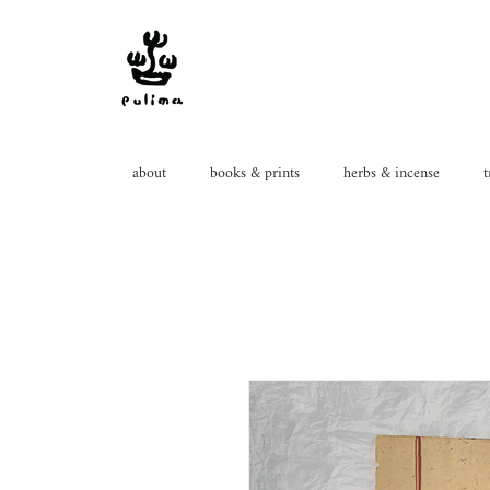
about
books & prints
herbs & incense
t