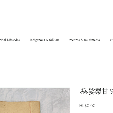
ribal Lifestyles
indigenous & folk art
records & multimedia
et
𖢘娑梨甘 Saligra
Price
HK$0.00