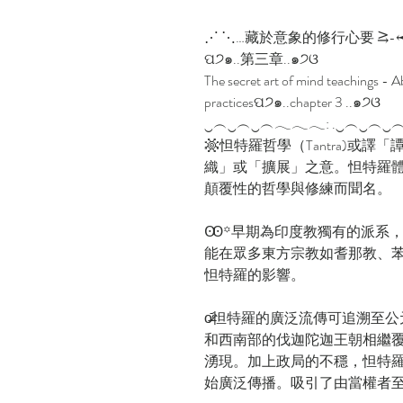
⋰ ⋱…藏於意象的修行心要 ⥸-
ପ੭๑..第三章..๑੭ଓ
The secret art of mind teachings - A
practicesପ੭๑..chapter 3 ..๑੭ଓ
‿︵‿︵‿︵𓂃𓂃𓂃: .‿︵‿︵‿︵𓂃
𖡹怛特羅哲學（Tantra)或譯「
織」或「擴展」之意。怛特羅
顛覆性的哲學與修練而聞名。
Ꙭ꙳早期為印度教獨有的派系
能在眾多東方宗教如耆那教、
怛特羅的影響。
o̴̶̷᷄怛特羅的廣泛流傳可追
和西南部的伐迦陀迦王朝相繼
湧現。加上政局的不穩，怛特
始廣泛傳播。吸引了由當權者