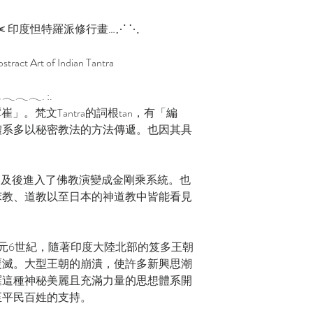
⥷ 印度怛特羅派修行畫…⋰ ⋱
bstract Art of Indian Tantra
𓂃𓂃. :.
譚崔」。梵文Tantra的詞根tan，有「編
體系多以秘密教法的方法傳遞。也因其具
，及後進入了佛教演變成金剛乘系統。也
苯教、道教以至日本的神道教中皆能看見
溯至公元6世紀，隨著印度大陸北部的笈多王朝
覆滅。大型王朝的崩潰，使許多新興思潮
羅這種神秘美麗且充滿力量的思想體系開
至平民百姓的支持。