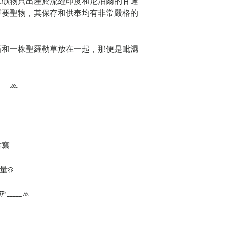
殊礦物只出產於流經印度和尼泊爾的甘達
重要聖物，其保存和供奉均有非常嚴格的
石和一株聖羅勒草放在一起，那便是毗濕
。
___𖥯
書寫
𖤑
𖥸_____𖥯