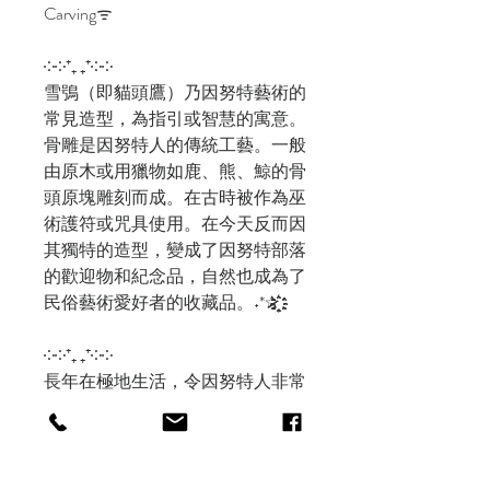
Carvingᯤ
༶༶⁺₊ ₊⁺༶༶
雪鴞（即貓頭鷹）乃因努特藝術的
常見造型，為指引或智慧的寓意。
骨雕是因努特人的傳統工藝。一般
由原木或用獵物如鹿、熊、鯨的骨
頭原塊雕刻而成。在古時被作為巫
術護符或咒具使用。在今天反而因
其獨特的造型，變成了因努特部落
的歡迎物和紀念品，自然也成為了
民俗藝術愛好者的收藏品。˖*✰҉҈҉҈҉҈
༶༶⁺₊ ₊⁺༶༶
長年在極地生活，令因努特人非常
敬畏自然。為了感謝獵物的犠牲，
他們有着非常完整的獵物處理工
藝：皮為衣、肉為食，骨頭則化成
工具或工藝品。骨雕也是基於上述