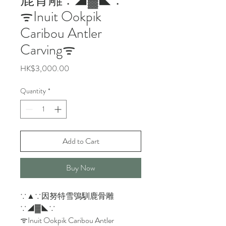
鹿骨雕∵◢▓◣∵
ᯤInuit Ookpik
Caribou Antler
Carvingᯤ
Price
HK$3,000.00
Quantity
*
Add to Cart
Buy Now
∵▲∵因努特雪鴞馴鹿骨雕
∵◢▓◣∵
ᯤInuit Ookpik Caribou Antler