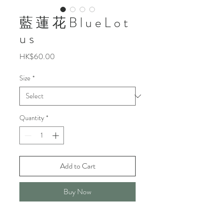
藍 蓮 花 B l u e L o t
u s
Price
HK$60.00
Size
*
Quantity
*
Add to Cart
Buy Now