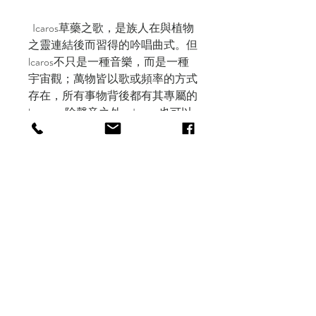
Icaros草藥之歌，是族人在與植物
之靈連結後而習得的吟唱曲式。但
lcaros不只是一種音樂，而是一種
宇宙觀；萬物皆以歌或頻率的方式
存在，所有事物背後都有其專屬的
lcaros。除聲音之外，Icaros也可以
圖騰的方式呈現。被刻劃在建築
物、生活器物、紡織品或刺青上。
有護符及祝福之用。
其如電路般的幾何設計及鮮明的
用色，使刻有Icaros的器物變成獨
特的民俗藝術藏品。
Shipping & Delivery