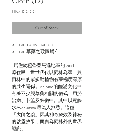
Cloth (D)
Price
HK$450.00
Out of Stock
Shipibo icaros altar cloth
Shipibo 草藥之歌圖騰布
居住於秘魯亞馬遜地區的shipibo
原住民，世世代代以雨林為家，與
雨林中的眾多動植物有著極度深厚
的共生關係。Shipibo的薩滿文化中
有著不少與草藥相關的儀式，用於
治病、卜筮及祭儀中。其中以死藤
水Ayahuasca 最為人熟悉。這種
「大師之藥」因其神奇療效及神秘
的啟靈效果，而廣為雨林外的世界
認識。